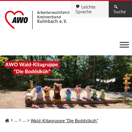
Leichte
Sprache
Suche
Kindertageseinrichtungen
Familie & Kinder
Wald-Kitagruppe "Die Boddslküh"