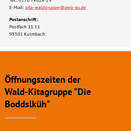
Tel.: 0170 79028-29
E-Mail:
kita-waldgruppe@awo-ku.de
Postanschrift:
Postfach 11 11
95301 Kulmbach
Öffnungszeiten der
Wald-Kitagruppe "Die
Boddslküh"