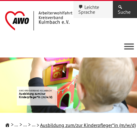
Leichte
Sprache
Suche
AWO KREISVERBAND KULMBACH
Ausbildung zum/zur
Kinderpfleger*in (m/w/d)
Ausbildung
karriere
Kreisverband Kulmbach
Ausbildung zum/zur Kinderpfleger*in (m/w/d)