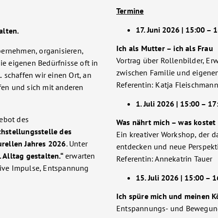
Termine
17. Juni 2026 | 15:00 – 
alten.
Ich als Mutter – ich als Frau
bernehmen, organisieren,
Vortrag über Rollenbilder, Er
ie eigenen Bedürfnisse oft in
zwischen Familie und eigenen
.
schaffen wir einen Ort, an
Referentin: Katja Fleischman
pfen und sich mit anderen
1. Juli 2026 | 15:00 – 1
gebot des
Was nährt mich – was kostet 
chstellungsstelle des
Ein kreativer Workshop, der d
urellen Jahres 2026
. Unter
entdecken und neue Perspekti
Alltag gestalten.“
erwarten
Referentin: Annekatrin Tauer
ative Impulse, Entspannung
15. Juli 2026 | 15:00 – 
Ich spüre mich und meinen K
Entspannungs- und Bewegung