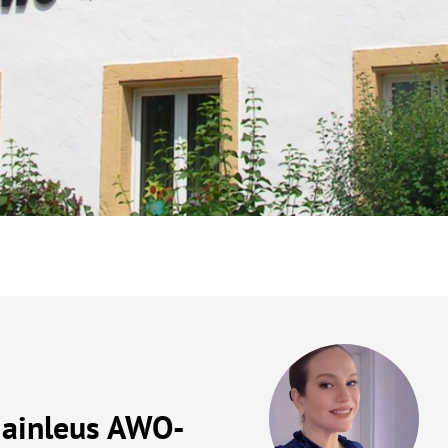
HTUNGEN
dt und
bach
ainleus AWO-