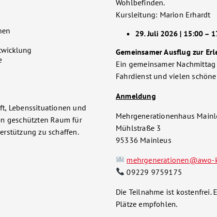
Wohlbefinden.
Kursleitung: Marion Erhardt
nen
29. Juli 2026 | 15:00 – 
twicklung
Gemeinsamer Ausflug zur Er
e
Ein gemeinsamer Nachmittag 
Fahrdienst und vielen schön
Anmeldung
nft, Lebenssituationen und
Mehrgenerationenhaus Mainl
en geschützten Raum für
Mühlstraße 3
erstützung zu schaffen.
95336 Mainleus
mehrgenerationen@awo-k
09229 9759175
Die Teilnahme ist kostenfrei
Plätze empfohlen.