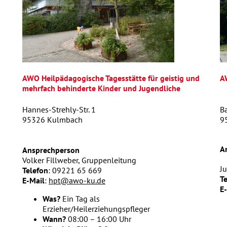
AWO Heilpädagogische Tagesstätte
für geistig und
A
mehrfach behinderte Kinder und Jugendliche
Hannes-Strehly-Str. 1
B
95326 Kulmbach
9
A
Ansprechperson
Volker Fillweber, Gruppenleitung
Ju
Telefon
: 09221 65 669
T
E-Mail
:
hpt@awo-ku.de
E
Was?
Ein Tag als
Erzieher/Heilerziehungspfleger
Wann?
08:00 – 16:00 Uhr