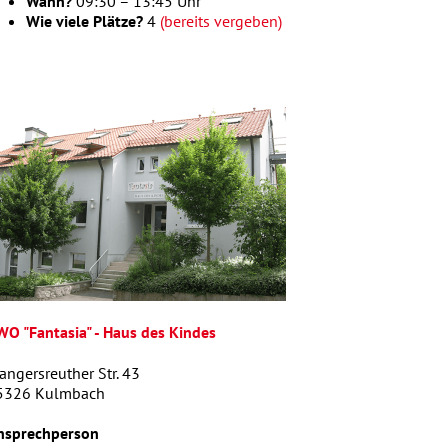
Wann?
09:30 – 13:45 Uhr
Wie viele Plätze?
4
(bereits vergeben)
WO "Fantasia" - Haus des Kindes
ngersreuther Str. 43
5326 Kulmbach
nsprechperson