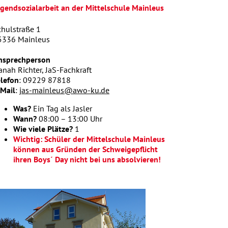
ugendsozialarbeit an der Mittelschule Mainleus
chulstraße 1
5336 Mainleus
nsprechperson
nah Richter, JaS-Fachkraft
elefon
: 09229 87818
-Mail
:
jas-mainleus@awo-ku.de
Was?
Ein Tag als Jasler
Wann?
08:00 – 13:00 Uhr
Wie viele Plätze?
1
Wichtig: Schüler der Mittelschule Mainleus
können aus Gründen der Schweigepflicht
ihren Boys´ Day nicht bei uns absolvieren!