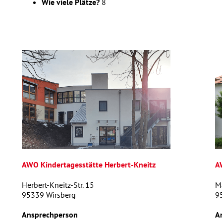
Wie viele Plätze?
8
AWO Kindertagesstätte Herbert-Kneitz
A
Herbert-Kneitz-Str. 15
Ma
95339 Wirsberg
9
Ansprechperson
A