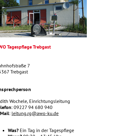
WO Tagespflege Trebgast
ahnhofstraße 7
5367 Trebgast
nsprechperson
dith Wochele, Einrichtungsleitung
elefon
: 09227 94 680 940
-Mail
:
leitung.rg@awo-ku.de
Was?
Ein Tag in der Tagespflege