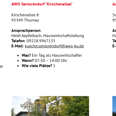
AWO Seniorendorf "Kirschenallee"
J
Kirschenallee 8
S
95349 Thurnau
9
Ansprechperson
A
Heidi Aepfelbach, Hauswirtschaftsleitung
Ha
Telefon
: 09228.9967135
T
E-Mail
:
kueche.seniorendorf@awo-ku.de
E
Was?
Ein Tag als Hauswirtschafter
Wann?
07:30 – 14:00 Uhr
Wie viele Plätze?
1
ge