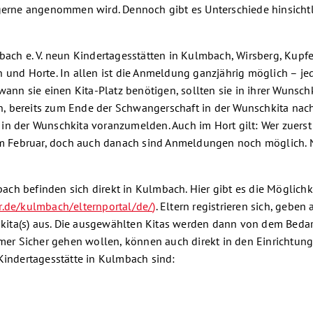
n gerne angenommen wird. Dennoch gibt es Unterschiede hinsich
h e. V. neun Kindertagesstätten in Kulmbach, Wirsberg, Kupfer
 und Horte. In allen ist die Anmeldung ganzjährig möglich – jedo
 wann sie einen Kita-Platz benötigen, sollten sie in ihrer Wun
 an, bereits zum Ende der Schwangerschaft in der Wunschkita nach
t in der Wunschkita voranzumelden. Auch im Hort gilt: Wer zuerst 
 Februar, doch auch danach sind Anmeldungen noch möglich. N
h befinden sich direkt in Kulmbach. Hier gibt es die Möglichkei
r.de/kulmbach/elternportal/de/
)
. Eltern registrieren sich, geben
ita(s) aus. Die ausgewählten Kitas werden dann von dem Bedarf
ummer Sicher gehen wollen, können auch direkt in den Einricht
Kindertagesstätte in Kulmbach sind: