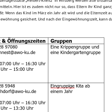
rtagesstätte „Herbert-Kneitz“ in Wirsberg werden alle ortsansä
itteln. Hier ist es zudem nicht nur so, dass Eltern ihr Kind g
ßt: Wenn das Kind im März ein Jahr alt wird und die Elternzeit a
gewöhnung gesichert. Und nach der Eingewöhnungszeit, kann dan