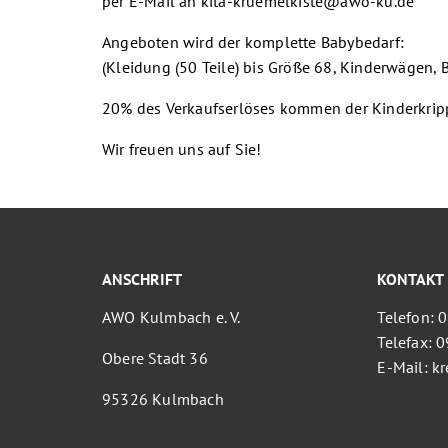
per E-Mail an kita-kruemelkiste@awo-ku.de
Angeboten wird der komplette Babybedarf:
(Kleidung (50 Teile) bis Größe 68, Kinderwägen, B
20% des Verkaufserlöses kommen der Kinderkripp
Wir freuen uns auf Sie!
ANSCHRIFT
KONTAKT
AWO Kulmbach e. V.
Telefon: 
Telefax: 
Obere Stadt 36
E-Mail: 
95326 Kulmbach