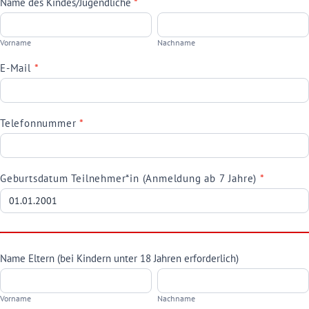
Name des Kindes/Jugendliche
*
Ku
Vorname
Nachname
Vorname
Nachname
E-Mail
*
Telefonnummer
*
Geburtsdatum Teilnehmer*in (Anmeldung ab 7 Jahre)
*
Name Eltern (bei Kindern unter 18 Jahren erforderlich)
Vorname
Nachname
Vorname
Nachname