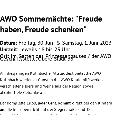
AWO Sommernächte: "Freude
haben, Freude schenken"
Datum:
Freitag, 30. Juni & Samstag, 1. Juni 2023
Uhrzeit:
jeweils 18 bis 23 Uhr
Ort:
im Garten des Prinzessenhauses / der AWO
Geschäftsstelle, Obere Stadt 36
Am diesjährigen Kulmbacher Altstadtfest bietet die AWO
Kulmbach wieder zu Gunsten des AWO Kinderhilfswerkes
verschiedene Biere und Weine aus der Region sowie
alkoholfreie Getränke an.
Der komplette Erlös,
jeder Cent, kommt
direkt bei den Kindern
an
, die im Leben nicht auf der Siegerstraße sind. Das