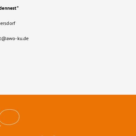
ndennest”
ersdorf
est@awo-ku.de