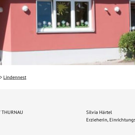
Lindennest
HTUNGEN
dt und
/ THURNAU
Silvia Härtel
bach
Erzieherin, Einrichtung