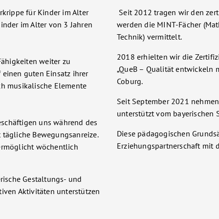
krippe für Kinder im Alter
Seit 2012 tragen wir den zerti
inder im Alter von 3 Jahren
werden die MINT-Fächer (Mat
Technik) vermittelt.
2018 erhielten wir die Zertif
Fähigkeiten weiter zu
„QueB – Qualität entwickeln
 einen guten Einsatz ihrer
Coburg.
rch musikalische Elemente
Seit September 2021 nehmen w
unterstützt vom bayerischen S
eschäftigen uns während des
Diese pädagogischen Grundsä
t tägliche Bewegungsanreize.
Erziehungspartnerschaft mit d
ermöglicht wöchentlich
erische Gestaltungs- und
iven Aktivitäten unterstützen