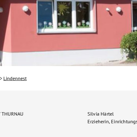
Lindennest
HTUNGEN
dt und
/ THURNAU
Silvia Härtel
bach
Erzieherin, Einrichtung