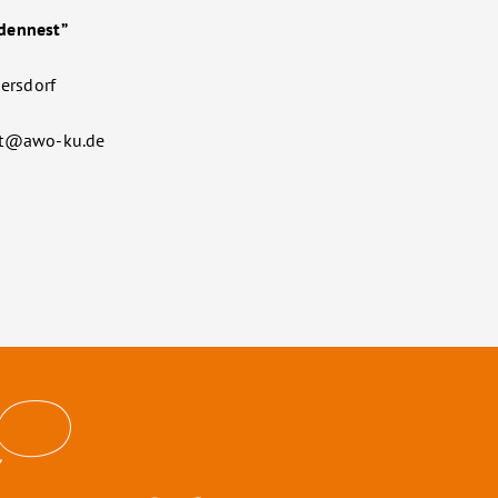
ndennest”
ersdorf
est@awo-ku.de