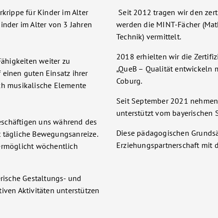
krippe für Kinder im Alter
Seit 2012 tragen wir den zerti
inder im Alter von 3 Jahren
werden die MINT-Fächer (Mat
Technik) vermittelt.
2018 erhielten wir die Zertif
Fähigkeiten weiter zu
„QueB – Qualität entwickeln
 einen guten Einsatz ihrer
Coburg.
rch musikalische Elemente
Seit September 2021 nehmen w
unterstützt vom bayerischen S
eschäftigen uns während des
Diese pädagogischen Grundsä
t tägliche Bewegungsanreize.
Erziehungspartnerschaft mit d
ermöglicht wöchentlich
erische Gestaltungs- und
iven Aktivitäten unterstützen