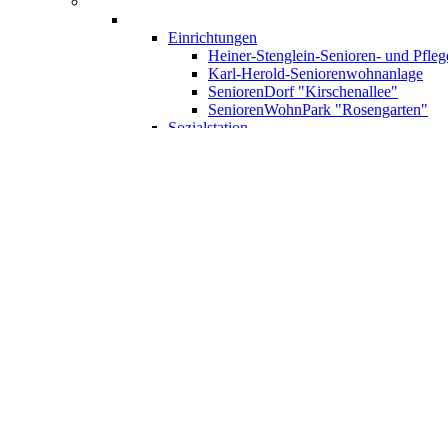
Einrichtungen
Heiner-Stenglein-Senioren- und Pfle
Karl-Herold-Seniorenwohnanlage
SeniorenDorf "Kirschenallee"
SeniorenWohnPark "Rosengarten"
Sozialstation
Mehrgenerationenhaus Mainleus
Beratung & Betreuung
Pflegeberatung
Beratungs- und Betreuungsdienst pfl
Betreuungsverein
Kreisverband Kulmbach
Kreisverband Kulmbach Leitungsteam
Kreisjugendwerk
Mini-KU
Kinderhilfswerk
Spenden
Kreisvorstand & Ortsvereine
AWO Mitglied werden