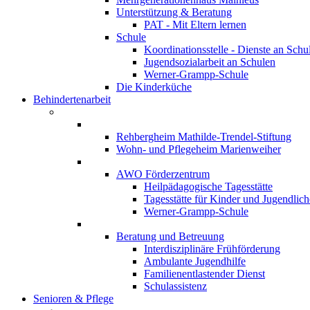
Unterstützung & Beratung
PAT - Mit Eltern lernen
Schule
Koordinationsstelle - Dienste an Schu
Jugendsozialarbeit an Schulen
Werner-Grampp-Schule
Die Kinderküche
Behindertenarbeit
Rehbergheim Mathilde-Trendel-Stiftung
Wohn- und Pflegeheim Marienweiher
AWO Förderzentrum
Heilpädagogische Tagesstätte
Tagesstätte für Kinder und Jugendlich
Werner-Grampp-Schule
Beratung und Betreuung
Interdisziplinäre Frühförderung
Ambulante Jugendhilfe
Familienentlastender Dienst
Schulassistenz
Senioren & Pflege