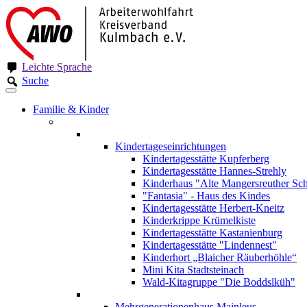
Leichte Sprache
Suche
Familie & Kinder
Kindertageseinrichtungen
Kindertagesstätte Kupferberg
Kindertagesstätte Hannes-Strehly
Kinderhaus "Alte Mangersreuther Sc
"Fantasia" - Haus des Kindes
Kindertagesstätte Herbert-Kneitz
Kinderkrippe Krümelkiste
Kindertagesstätte Kastanienburg
Kindertagesstätte "Lindennest"
Kinderhort „Blaicher Räuberhöhle“
Mini Kita Stadtsteinach
Wald-Kitagruppe "Die Boddslküh"
Mehrgenerationenhaus Mainleus