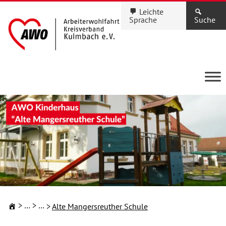
Leichte
Sprache
Suche
Kindertageseinrichtungen
Familie & Kinder
Alte Mangersreuther Schule
KINDERTAGESEINRICHTUNGEN
Ihre Kita in Stadt und
Landkreis Kulmbach