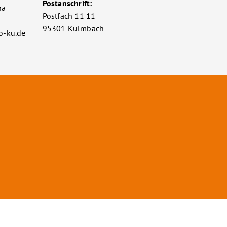
Postanschrift:
na
Postfach 11 11
95301 Kulmbach
o-ku.de