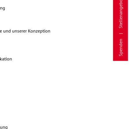
Stellenangebote
ung
le und unserer Konzeption
Spenden
ikation
lung