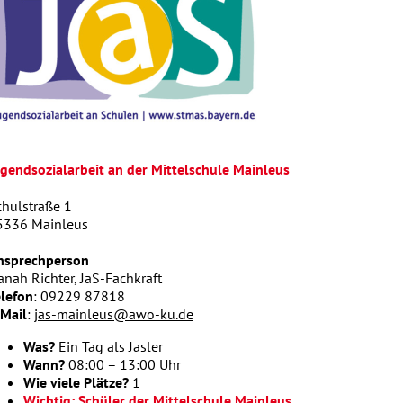
ugendsozialarbeit an der Mittelschule Mainleus
chulstraße 1
5336 Mainleus
nsprechperson
nah Richter, JaS-Fachkraft
elefon
: 09229 87818
-Mail
:
jas-mainleus@awo-ku.de
Was?
Ein Tag als Jasler
Wann?
08:00 – 13:00 Uhr
Wie viele Plätze?
1
Wichtig: Schüler der Mittelschule Mainleus