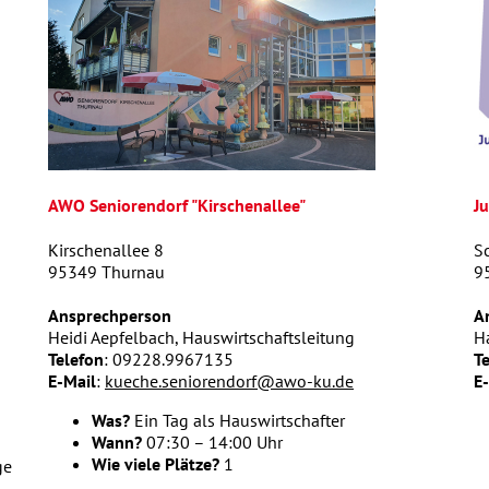
AWO Seniorendorf "Kirschenallee"
J
Kirschenallee 8
S
95349 Thurnau
9
Ansprechperson
A
Heidi Aepfelbach, Hauswirtschaftsleitung
Ha
Telefon
: 09228.9967135
T
E-Mail
:
kueche.seniorendorf@awo-ku.de
E
Was?
Ein Tag als Hauswirtschafter
Wann?
07:30 – 14:00 Uhr
Wie viele Plätze?
1
ge