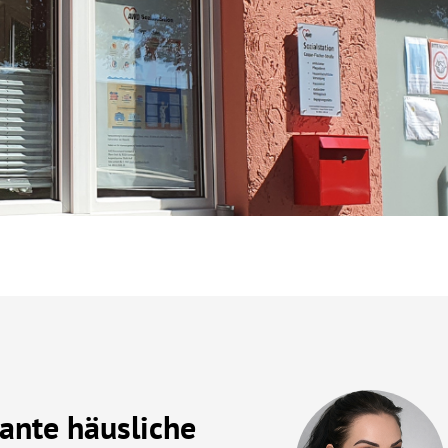
HTUNGEN
dt und
bach
ante häusliche