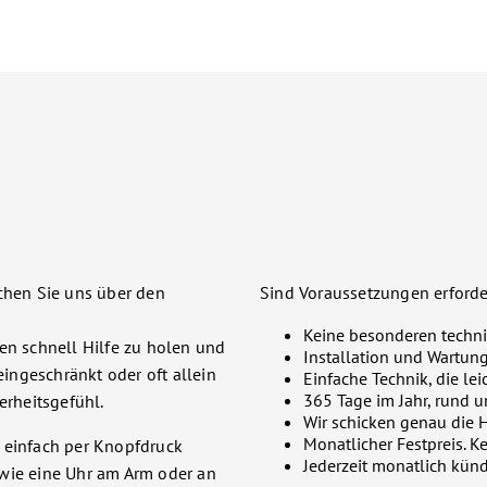
ichen Sie uns über den
Sind Voraussetzungen erforde
Keine besonderen techni
en schnell Hilfe zu holen und
Installation und Wartun
eingeschränkt oder oft allein
Einfache Technik, die lei
365 Tage im Jahr, rund u
erheitsgefühl.
Wir schicken genau die Hi
Monatlicher Festpreis. K
 einfach per Knopfdruck
Jederzeit monatlich künd
 wie eine Uhr am Arm oder an