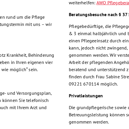
weiterhelfen:
AWO Pflegebera
Beratungsbesuche nach § 37 
sen rund um die Pflege
atungstermin mit uns – wir
Pflegebedürftige, die Pflegege
& 3 einmal halbjährlich und b
einen Pflegeeinsatz durch ein
kann, jedoch nicht zwingend, 
trotz Krankheit, Behinderung
genommen werden. Wir versteh
eben in Ihren eigenen vier
Arbeit der pflegenden Angehör
 wie möglich“ sein.
beratend und unterstützend z
finden durch Frau Sabine Stre
09221 670114 möglich.
ege- und Versorgungsplan,
Privatleistungen
n können Sie telefonisch
auch mit Ihrem Arzt und
Die grundpflegerische sowie 
Betreuungsleistung können se
genommen werden.