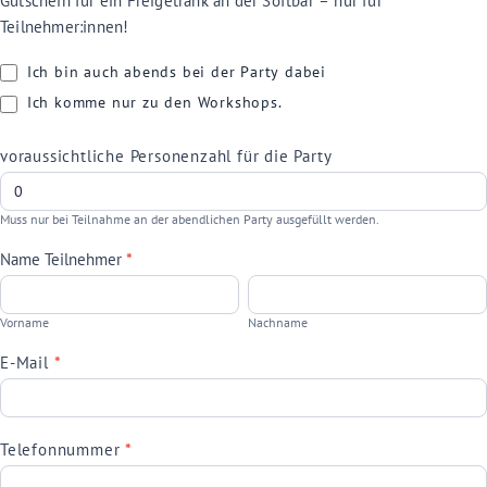
Gutschein für ein Freigetränk an der Softbar – nur für
Teilnehmer:innen!
Ich bin auch abends bei der Party dabei
Ich komme nur zu den Workshops.
voraussichtliche Personenzahl für die Party
Muss nur bei Teilnahme an der abendlichen Party ausgefüllt werden.
Name Teilnehmer
*
Vorname
Nachname
Vorname
Nachname
E-Mail
*
Telefonnummer
*