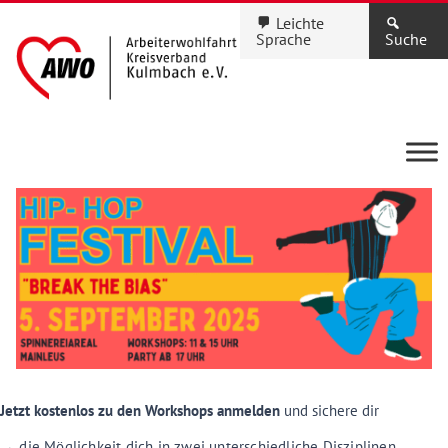
Leichte
Sprache
Suche
Anmeldung
Jetzt kostenlos zu den Workshops anmelden
und sichere dir
MGH
→ die Möglichkeit dich in zwei unterschiedliche Disziplinen